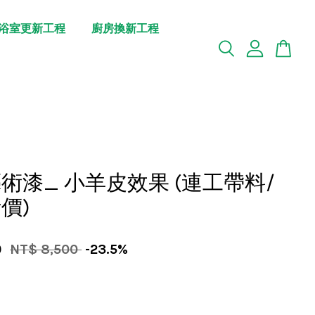
浴室更新工程
廚房換新工程
術漆_ 小羊皮效果 (連工帶料/
價)
0
NT$ 8,500
-23.5%