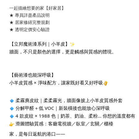
一起描繪想要的家【好家居】
★ 專員詳盡產品說明
★ 居家修繕完整規劃  
★ 透明定價安心驗證
【立邦魔術漆系列｜小羊皮】
牆面，不只是顏色的選擇，更是觸感與質感的體現。
【藝術漆也能深呼吸】
小羊皮質感 × 淨味配方，讓家既好看又好呼吸
 柔霧麂皮紋｜柔柔霧光，牆面像披上小羊皮質感外套
 分解甲醛＋低 VOC｜新裝橫後也能放心深呼吸
 4 款皮紋 × 1988 色｜奶茶、奶油、柔粉… 你想的溫度都有
 滑圖體驗質感：客廳電視牆／臥室／玄關／櫃檯
家，是每日返航的港口——