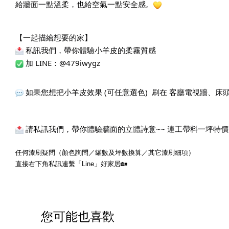
給牆面一點溫柔，也給空氣一點安全感。
【一起描繪想要的家】
 私訊我們，帶你體驗小羊皮的柔霧質感
 加 LINE：@479iwygz
 如果您想把小羊皮效果 (可任意選色)  刷在 客廳電視牆、床頭牆
 請私訊我們，帶你體驗牆面的立體詩意~~ 連工帶料一坪特價6
任何漆刷疑問（顏色詢問／罐數及坪數換算／其它漆刷細項）
直接右下角私訊連繫「Line」好家居🏡
您可能也喜歡