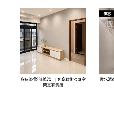
優惠
麂皮漆電視牆設計｜客廳藝術漆讓空
微水泥衛
間更有質感