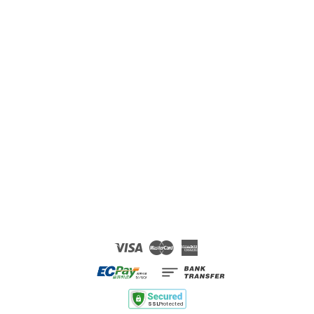
Visa
Master
American
Express