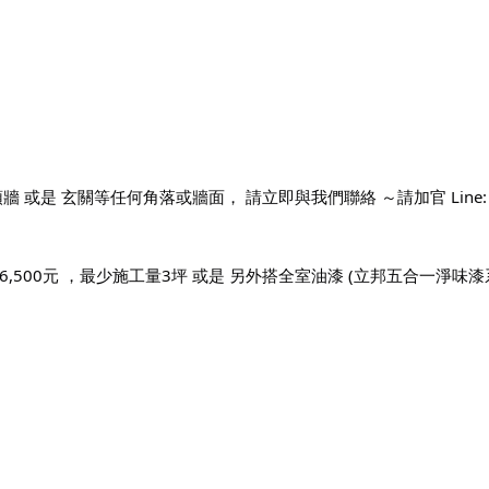
 或是 玄關等任何角落或牆面， 請立即與我們聯絡 ～請加官 Line: @
,500元 ，最少施工量3坪 或是 另外搭全室油漆 (立邦五合一淨味漆