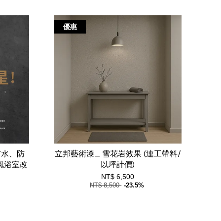
優惠
防水、防
立邦藝術漆_ 雪花岩效果 (連工帶料/
t風浴室改
以坪計價)
NT$ 6,500
NT$ 8,500
-23.5%