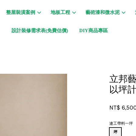
整屋裝潢案例
地板工程
藝術漆和微水泥
設計裝修需求表(免費估價)
DIY商品專區
您的購物車目前還是空的。
繼續購物
立邦藝
以坪計
NT$ 6,50
連工帶料一坪
坪