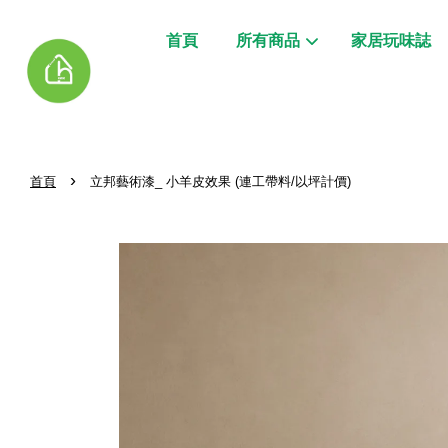
首頁
所有商品
家居玩味誌
›
首頁
立邦藝術漆_ 小羊皮效果 (連工帶料/以坪計價)