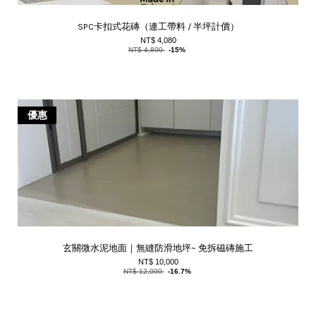
SPC卡扣式花磚（連工帶料 / 半坪計價）
NT$ 4,080
NT$ 4,800
-15%
優惠
玄關微水泥地面｜無縫防滑地坪~ 免拆磁磚施工
NT$ 10,000
NT$ 12,000
-16.7%