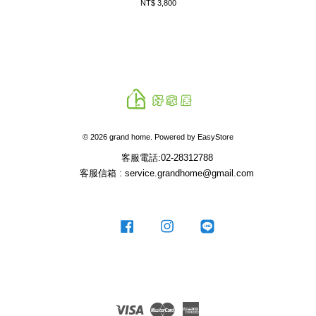
NT$ 3,800
© 2026 grand home. Powered by
EasyStore
客服電話:02-28312788
客服信箱 : service.grandhome@gmail.com
Facebook
Instagram
Line
Visa
Master
American