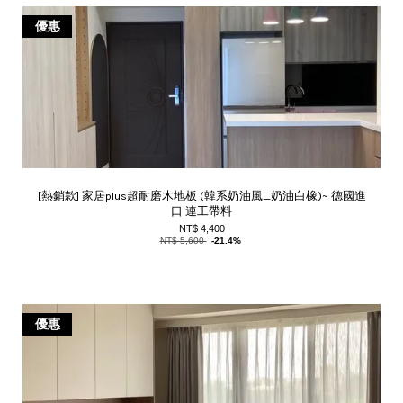
優惠
[熱銷款] 家居plus超耐磨木地板 (韓系奶油風_奶油白橡)~ 德國進
口 連工帶料
NT$ 4,400
NT$ 5,600
-21.4%
優惠