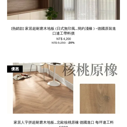
[熱銷款] 家居超耐磨木地板 (日式無印風_簡約淺橡 ) ~德國原裝進
口連工帶料價
NT$ 4,200
NT$ 5,250
-20%
優惠
家居人字拼超耐磨木地板_北歐核桃原橡 德國進口 每坪連工料